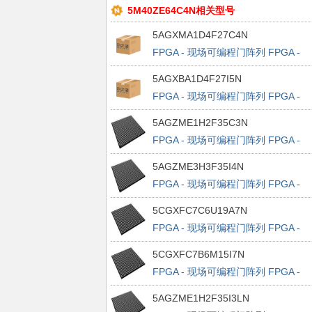
5M40ZE64C4N相关型号
5AGXMA1D4F27C4N
FPGA - 现场可编程门阵列 FPGA -
Arria V GX 2830 LABS 336 IOs
5AGXBA1D4F27I5N
FPGA - 现场可编程门阵列 FPGA -
Arria V GX 2830 LABS 336 IOs
5AGZME1H2F35C3N
FPGA - 现场可编程门阵列 FPGA -
Arria V GZ 8302 LABS 414 IOs
5AGZME3H3F35I4N
FPGA - 现场可编程门阵列 FPGA -
Arria V GZ 13584 LABS 414 IOs
5CGXFC7C6U19A7N
FPGA - 现场可编程门阵列 FPGA -
Cyclone V GX 5648 LABs 224 IOs
5CGXFC7B6M15I7N
FPGA - 现场可编程门阵列 FPGA -
Cyclone V GX 56480 LABs 480 IOs
5AGZME1H2F35I3LN