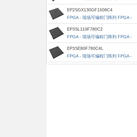
Stratix IV E 32522 LABs 1120 IOs
EP2SGX130GF1508C4
FPGA - 现场可编程门阵列 FPGA -
Stratix II GX 6627 LABs 734 IOs
EP3SL110F780C2
FPGA - 现场可编程门阵列 FPGA -
Stratix III 4300 LABs 488 IOs
EP3SE80F780C4L
FPGA - 现场可编程门阵列 FPGA -
Stratix III 3200 LABs 488 IOs