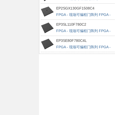
Stratix IV E 32522 LABs 1120 IOs
EP2SGX130GF1508C4
FPGA - 现场可编程门阵列 FPGA -
Stratix II GX 6627 LABs 734 IOs
EP3SL110F780C2
FPGA - 现场可编程门阵列 FPGA -
Stratix III 4300 LABs 488 IOs
EP3SE80F780C4L
FPGA - 现场可编程门阵列 FPGA -
Stratix III 3200 LABs 488 IOs