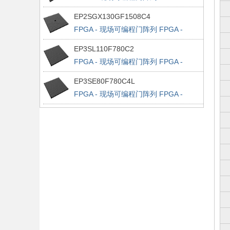
Stratix IV E 32522 LABs 1120 IOs
EP2SGX130GF1508C4
FPGA - 现场可编程门阵列 FPGA -
Stratix II GX 6627 LABs 734 IOs
EP3SL110F780C2
FPGA - 现场可编程门阵列 FPGA -
Stratix III 4300 LABs 488 IOs
EP3SE80F780C4L
FPGA - 现场可编程门阵列 FPGA -
Stratix III 3200 LABs 488 IOs