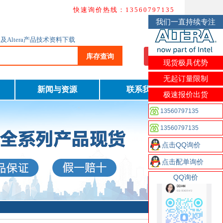
快速询价热线：13560797135
我们一直持续专注
查询及Altera产品技术资料下载
库存查询
我要询价
现货极具优势
无起订量限制
新闻与资源
联系我们
极速报价出货
13560797135
13560797135
点击QQ询价
点击配单询价
QQ询价