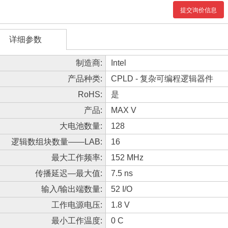
提交询价信息
详细参数
制造商:
Intel
产品种类:
CPLD - 复杂可编程逻辑器件
RoHS:
是
产品:
MAX V
大电池数量:
128
逻辑数组块数量——LAB:
16
最大工作频率:
152 MHz
传播延迟—最大值:
7.5 ns
输入/输出端数量:
52 I/O
工作电源电压:
1.8 V
最小工作温度:
0 C