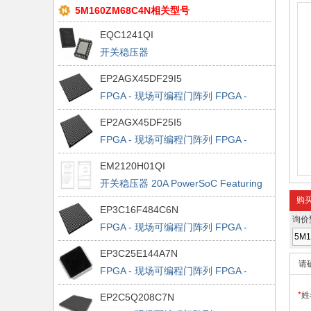
5M160ZM68C4N相关型号
EQC1241QI
开关稳压器
EP2AGX45DF29I5
FPGA - 现场可编程门阵列 FPGA -
Arria II GX 1805 LABs 364 IOs
EP2AGX45DF25I5
FPGA - 现场可编程门阵列 FPGA -
Arria II GX 1805 LABs 252 IOs
EM2120H01QI
开关稳压器 20A PowerSoC Featuring
Digital Control w/PMBus V1.2
购
EP3C16F484C6N
compliant Bus (1.35V - 3.3V Vout
询价
FPGA - 现场可编程门阵列 FPGA -
Range)
Cyclone III 963 LABs 346 IOs
EP3C25E144A7N
请
FPGA - 现场可编程门阵列 FPGA -
Cyclone III 1539 LABs 82 IOs
*
姓
EP2C5Q208C7N