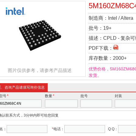
5M160ZM68C
制造商：
Intel / Altera
批号：
19+
描述：
CPLD - 复杂可
IOs
PDF下载：
库存数量：
2000+
优势价格，5M160ZM6
图片仅供参考，请参考产品描述
发货。
买、咨询产品请填写询价信息
型号
*
数量
*
批号
封装
确认联系方式，3分钟内即可给您回复
名：
*
电话：
Q Q：