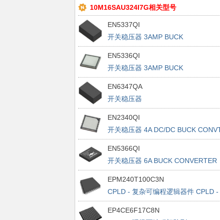
10M16SAU324I7G相关型号
EN5337QI
开关稳压器 3AMP BUCK
CONVERTER DC-DC Conv, Int Ind
EN5336QI
开关稳压器 3AMP BUCK
CONVERTER
EN6347QA
开关稳压器
EN2340QI
开关稳压器 4A DC/DC BUCK CONV
W/ INDUCTOR
EN5366QI
开关稳压器 6A BUCK CONVERTER
INT INDUCT EXT VSEL
EPM240T100C3N
CPLD - 复杂可编程逻辑器件 CPLD -
MAX II 192 Macro 80 IOs
EP4CE6F17C8N