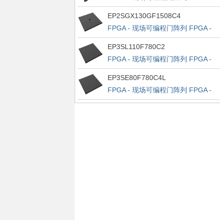
Stratix IV E 32522 LABs 1120 IOs
EP2SGX130GF1508C4
FPGA - 现场可编程门阵列 FPGA -
Stratix II GX 6627 LABs 734 IOs
EP3SL110F780C2
FPGA - 现场可编程门阵列 FPGA -
Stratix III 4300 LABs 488 IOs
EP3SE80F780C4L
FPGA - 现场可编程门阵列 FPGA -
Stratix III 3200 LABs 488 IOs