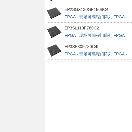
Stratix IV E 32522 LABs 1120 IOs
EP2SGX130GF1508C4
FPGA - 现场可编程门阵列 FPGA -
Stratix II GX 6627 LABs 734 IOs
EP3SL110F780C2
FPGA - 现场可编程门阵列 FPGA -
Stratix III 4300 LABs 488 IOs
EP3SE80F780C4L
FPGA - 现场可编程门阵列 FPGA -
Stratix III 3200 LABs 488 IOs