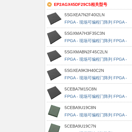
EP2AGX45DF29C5相关型号
5SGXEA7N2F40I2LN
FPGA - 现场可编程门阵列 FPGA -
Stratix V GX 2560 LABS 600 IOs
5SGXMA7H3F35C3N
FPGA - 现场可编程门阵列 FPGA -
Stratix V GX 2560 LABs 552 IOs
5SGXMABN2F45C2LN
FPGA - 现场可编程门阵列 FPGA -
Stratix V GX 2640 LABS 840 IOs
5SGXEA9K3H40C2N
FPGA - 现场可编程门阵列 FPGA -
Stratix V GX 2640 LABS 696 IOs
5CEBA7M15C8N
FPGA - 现场可编程门阵列 FPGA -
Cyclone V E 116320 LABs 480 IOs
5CEBA9U19C8N
FPGA - 现场可编程门阵列 FPGA -
Cyclone V E 225920 LABs 480 IOs
5CEBA9U19C7N