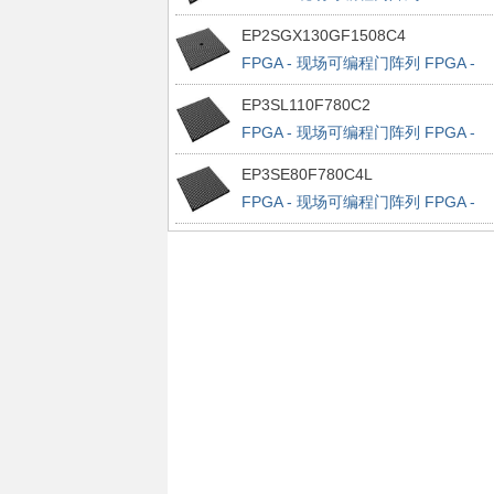
Stratix IV E 32522 LABs 1120 IOs
EP2SGX130GF1508C4
FPGA - 现场可编程门阵列 FPGA -
Stratix II GX 6627 LABs 734 IOs
EP3SL110F780C2
FPGA - 现场可编程门阵列 FPGA -
Stratix III 4300 LABs 488 IOs
EP3SE80F780C4L
FPGA - 现场可编程门阵列 FPGA -
Stratix III 3200 LABs 488 IOs